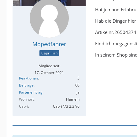
Hat jemand Erfahru
Hab die Dinger hier
Artikelnr.2650437
Mopedfahrer
Find ich megagünsti
Capri Fan
In seinem Shop sin
Mitglied seit:
17. Oktober 2021
Reaktionen
5
Beiträge
60
Karteneintrag
ja
Wohnort
Hameln
Capri
Capri '73 2,3 V6