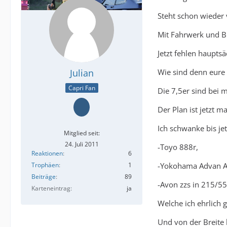
Steht schon wieder v
Mit Fahrwerk und B
Jetzt fehlen haupts
Julian
Wie sind denn eure 
Capri Fan
Die 7,5er sind bei m
Der Plan ist jetzt m
Ich schwanke bis je
Mitglied seit:
24. Juli 2011
-Toyo 888r,
Reaktionen
6
-Yokohama Advan A0
Trophäen
1
Beiträge
89
-Avon zzs in 215/55
Karteneintrag
ja
Welche ich ehrlich g
Und von der Breite 