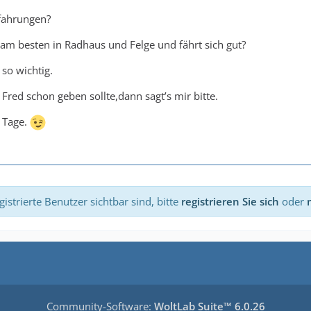
rfahrungen?
am besten in Radhaus und Felge und fährt sich gut?
 so wichtig.
n Fred schon geben sollte,dann sagt’s mir bitte.
 Tage.
istrierte Benutzer sichtbar sind, bitte
registrieren Sie sich
oder
Community-Software:
WoltLab Suite™ 6.0.26