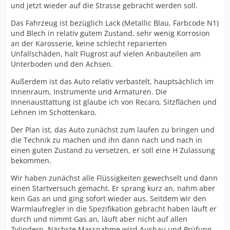
und jetzt wieder auf die Strasse gebracht werden soll.
Das Fahrzeug ist bezüglich Lack (Metallic Blau, Farbcode N1)
und Blech in relativ gutem Zustand, sehr wenig Korrosion
an der Karosserie, keine schlecht reparierten
Unfallschäden, halt Flugrost auf vielen Anbauteilen am
Unterboden und den Achsen.
Außerdem ist das Auto relativ verbastelt, hauptsächlich im
Innenraum, Instrumente und Armaturen. Die
Innenausttattung ist glaube ich von Recaro, Sitzflächen und
Lehnen im Schottenkaro.
Der Plan ist, das Auto zunächst zum laufen zu bringen und
die Technik zu machen und ihn dann nach und nach in
einen guten Zustand zu versetzen, er soll eine H Zulassung
bekommen.
Wir haben zunächst alle Flüssigkeiten gewechselt und dann
einen Startversuch gemacht. Er sprang kurz an, nahm aber
kein Gas an und ging sofort wieder aus. Seitdem wir den
Warmlaufregler in die Spezifikation gebracht haben läuft er
durch und nimmt Gas an, läuft aber nicht auf allen
Zylindern. Nächste Massnahme wird Ausbau und Prüfung